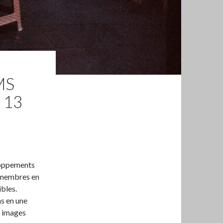
MS
 13
loppements
u membres en
bles.
ms en une
2 images