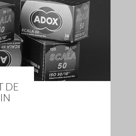
T DE
UIN