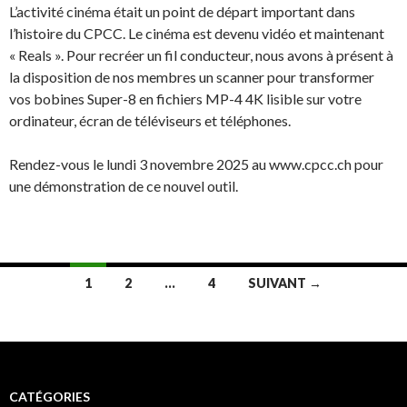
L’activité cinéma était un point de départ important dans
l’histoire du CPCC. Le cinéma est devenu vidéo et maintenant
« Reals ». Pour recréer un fil conducteur, nous avons à présent à
la disposition de nos membres un scanner pour transformer
vos bobines Super-8 en fichiers MP-4 4K lisible sur votre
ordinateur, écran de téléviseurs et téléphones.
Rendez-vous le lundi 3 novembre 2025 au www.cpcc.ch pour
une démonstration de ce nouvel outil.
Navigation
1
2
…
4
SUIVANT →
des
articles
CATÉGORIES