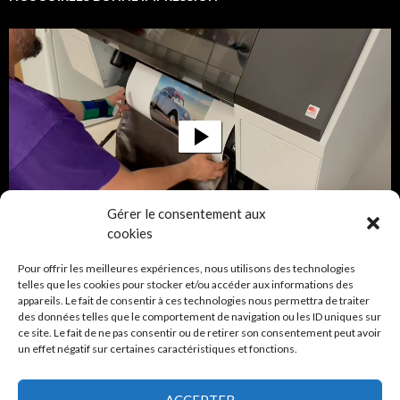
Lecteur
vidéo
Gérer le consentement aux
00:00
00:09
cookies
Pour offrir les meilleures expériences, nous utilisons des technologies
telles que les cookies pour stocker et/ou accéder aux informations des
CRÉDITS
appareils. Le fait de consentir à ces technologies nous permettra de traiter
des données telles que le comportement de navigation ou les ID uniques sur
ce site. Le fait de ne pas consentir ou de retirer son consentement peut avoir
Avec le soutien de la Ville de Carouge
un effet négatif sur certaines caractéristiques et fonctions.
ACCEPTER