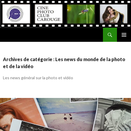
Recherche
Ciné Photo Club de Carouge
ALLER
MENU
AU
PRINCI
CONTENU
Archives de catégorie : Les news du monde de la photo
et de la vidéo
Les news général sur la photo et vidéo