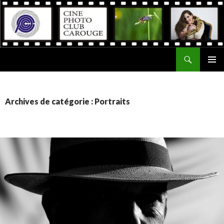
Recherche
Ciné Photo Club de Carouge
ALLER
MENU
AU
PRINCI
CONTENU
Archives de catégorie : Portraits