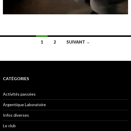
Navigation
1
2
SUIVANT →
des
articles
CATÉGORIES
Activités passées
Argentique Laboratoire
Infos diverses
Le club