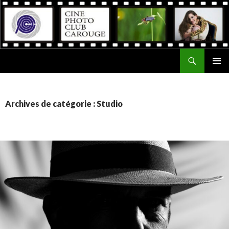
Recherche
Ciné Photo Club de Carouge
ALLER
MENU
AU
PRINCI
CONTENU
Archives de catégorie : Studio