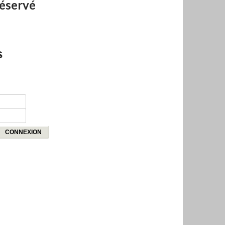
réservé
s