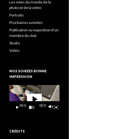
Les news du monde de la
photo et de la vidéo
Portraits
Prochaines activités
Publication ou exposition d'un
membre du club
Studio
Vidéo
NOS SOIRÉES BONNE
IMPRESSION
Lecteur
vidéo
00:00
00:09
CRÉDITS