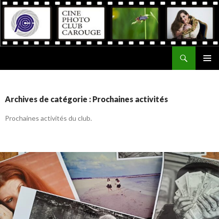
Recherche
Ciné Photo Club de Carouge
ALLER
MENU
AU
PRINCI
CONTENU
Archives de catégorie : Prochaines activités
Prochaines activités du club.