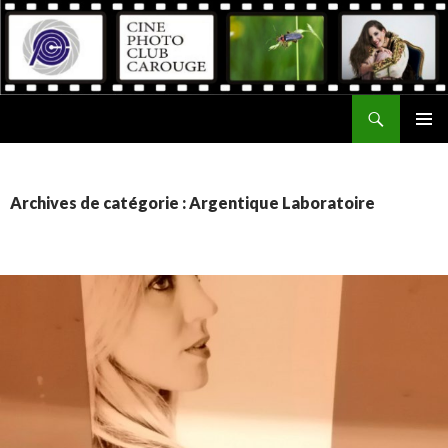
Recherche
Ciné Photo Club de Carouge
ALLER
MENU
AU
PRINCI
CONTENU
Archives de catégorie : Argentique Laboratoire