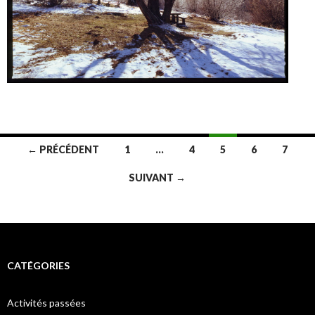
Navigation
← PRÉCÉDENT
1
…
4
5
6
7
des
SUIVANT →
articles
CATÉGORIES
Activités passées