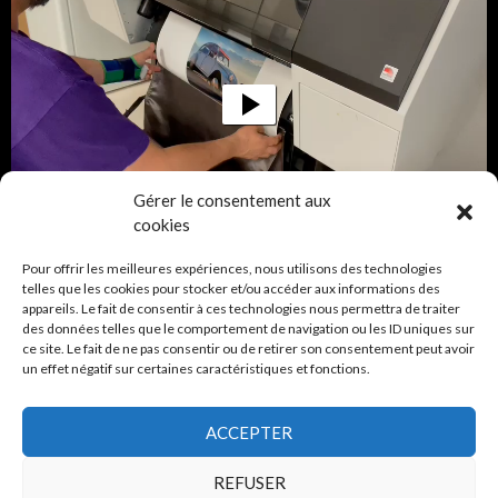
Gérer le consentement aux
00:00
00:09
cookies
Pour offrir les meilleures expériences, nous utilisons des technologies
telles que les cookies pour stocker et/ou accéder aux informations des
CRÉDITS
appareils. Le fait de consentir à ces technologies nous permettra de traiter
des données telles que le comportement de navigation ou les ID uniques sur
ce site. Le fait de ne pas consentir ou de retirer son consentement peut avoir
Avec le soutien de la Ville de Carouge
un effet négatif sur certaines caractéristiques et fonctions.
ACCEPTER
REFUSER