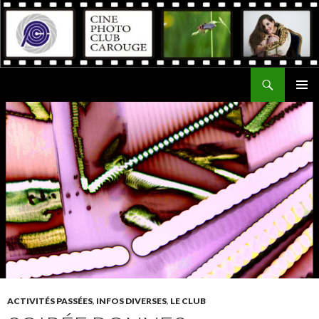
Recherche
Ciné Photo Club de Carouge
ALLER
MENU
AU
PRINCI
CONTENU
ACTIVITÉS PASSÉES
,
INFOS DIVERSES
,
LE CLUB