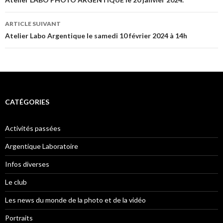
des
articles
ARTICLE SUIVANT
Atelier Labo Argentique le samedi 10 février 2024 à 14h
CATÉGORIES
Activités passées
Argentique Laboratoire
Infos diverses
Le club
Les news du monde de la photo et de la vidéo
Portraits