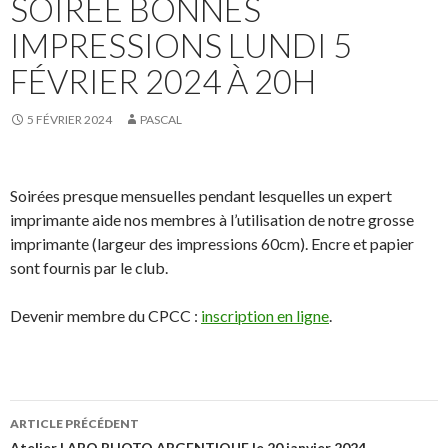
SOIRÉE BONNES
IMPRESSIONS LUNDI 5
FÉVRIER 2024 À 20H
5 FÉVRIER 2024
PASCAL
Soirées presque mensuelles pendant lesquelles un expert
imprimante aide nos membres à l’utilisation de notre grosse
imprimante (largeur des impressions 60cm). Encre et papier
sont fournis par le club.
Devenir membre du CPCC :
inscription en ligne
.
Navigation
ARTICLE PRÉCÉDENT
Atelier LABO PHOTO ARGENTIQUE le 20 janvier 2024.