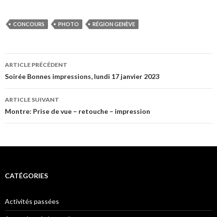
CONCOURS
PHOTO
RÉGION GENÈVE
Navigation
ARTICLE PRÉCÉDENT
des
Soirée Bonnes impressions, lundi 17 janvier 2023
articles
ARTICLE SUIVANT
Montre: Prise de vue – retouche – impression
CATÉGORIES
Activités passées