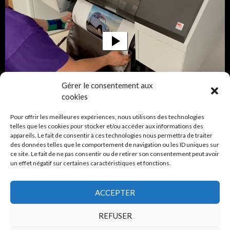
Gérer le consentement aux
00:00
00:09
cookies
Pour offrir les meilleures expériences, nous utilisons des technologies
telles que les cookies pour stocker et/ou accéder aux informations des
CRÉDITS
appareils. Le fait de consentir à ces technologies nous permettra de traiter
des données telles que le comportement de navigation ou les ID uniques sur
ce site. Le fait de ne pas consentir ou de retirer son consentement peut avoir
Avec le soutien de la Ville de Carouge
un effet négatif sur certaines caractéristiques et fonctions.
ACCEPTER
REFUSER